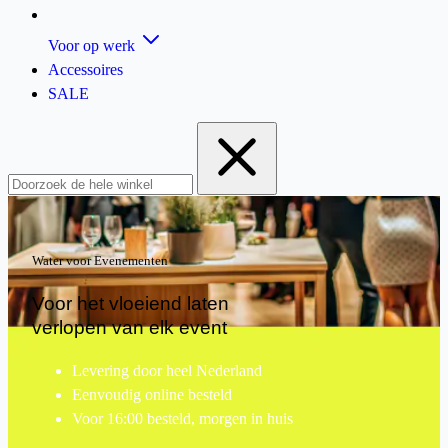
Voor op werk
Accessoires
SALE
Water voor Evenementen
Voor het vloeiend laten
verlopen van elk event
Levering door heel Nederland
Eenvoudig online besteld
Voor 16:00 besteld, morgen in huis