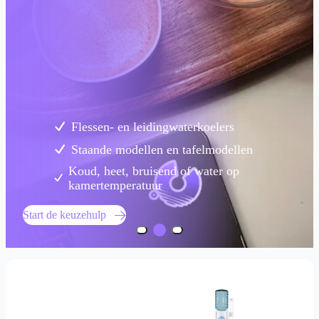
Flessen- en leidingwaterkoelers
Staande modellen en tafelmodellen
Koud, heet, bruisend of water op
kamertemperatuur
Start de keuzehulp